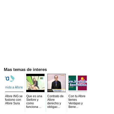
Mas temas de interes
Afore ING se
Que es una
Contrato de
Con tu Afore
fusiono con
Siefore y
Afore
tienes
Afore Sura
como
derecho y
Ventajas y
funciona ...
obligac...
Bene...